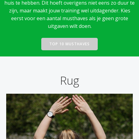
huis te hebben. Dit hoeft overigens niet eens zo duur te
zijn, maar maakt jouw training wel uitdagender. Kies
eerst voor een aantal musthaves als je geen grote
uitgaven wilt doen.
TOP 10 MUSTHAVES
Rug