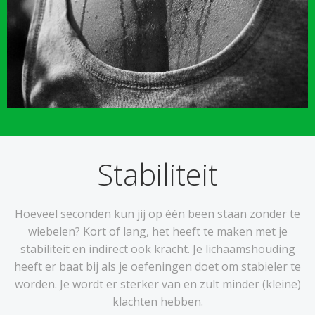
Stabiliteit
Hoeveel seconden kun jij op één been staan zonder te
wiebelen? Kort of lang, het heeft te maken met je
stabiliteit en indirect ook kracht. Je lichaamshouding
heeft er baat bij als je oefeningen doet om stabieler te
worden. Je wordt er sterker van en zult minder (kleine)
klachten hebben.