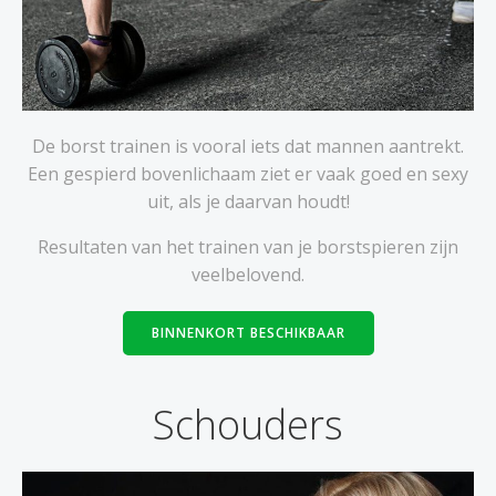
De borst trainen is vooral iets dat mannen aantrekt.
Een gespierd bovenlichaam ziet er vaak goed en sexy
uit, als je daarvan houdt!
Resultaten van het trainen van je borstspieren zijn
veelbelovend.
BINNENKORT BESCHIKBAAR
Schouders