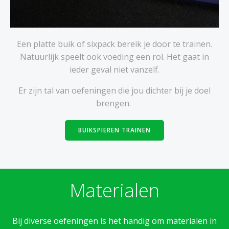
Een platte buik of sixpack bereik je door te trainen.
Natuurlijk speelt ook voeding een rol. Het gaat in
ieder geval niet vanzelf.
Er zijn tal van oefeningen die jou dichter bij je doel
brengen.
BUIKSPIEREN TRAINEN
Materialen
Bij diverse oefeningen is het handig om materialen in